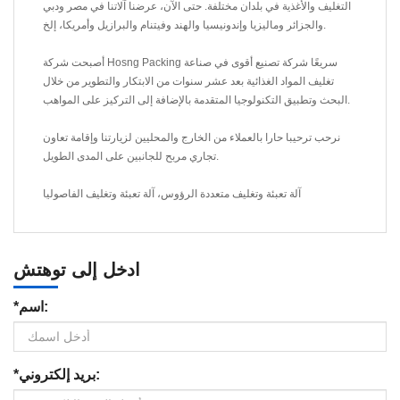
التغليف والأغذية في بلدان مختلفة. حتى الآن، عرضنا آلاتنا في مصر ودبي
والجزائر وماليزيا وإندونيسيا والهند وفيتنام والبرازيل وأمريكا، إلخ.
أصبحت شركة Hosng Packing سريعًا شركة تصنيع أقوى في صناعة
تغليف المواد الغذائية بعد عشر سنوات من الابتكار والتطوير من خلال
البحث وتطبيق التكنولوجيا المتقدمة بالإضافة إلى التركيز على المواهب.
نرحب ترحيبا حارا بالعملاء من الخارج والمحليين لزيارتنا وإقامة تعاون
تجاري مربح للجانبين على المدى الطويل.
آلة تعبئة وتغليف متعددة الرؤوس، آلة تعبئة وتغليف الفاصوليا
ادخل إلى توهتش
*اسم:
*بريد إلكتروني: