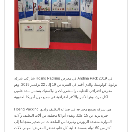
شاركت شركة Hosng Packing في معرض Andina Pack 2019 في
بوغوتا، كولومبيا، والذي أقيم في الفترة من 19 إلى 22 نوفمبر 2019. وهو
معرض احترافي للتغليف والمشروبات والبلاستيك يستمر لمدة عامين
لكل مرة، وهو الأكبر والأكثر احترافية في جميع دول أمريكا الجنوبية.
Hosng Packing هي شركة تصنيع محترفة في صناعة التغليف ولديها
خبرة تزيد عن 15 عامًا، وتقدم أنواعًا مختلفة من آلات التغليف وآلات
الموازنة متعددة الرؤوس وغيرها من الملحقات. تم تصدير منتجاتنا إلى
أكثر من 60 دولة بسمعة عالية. كل عام، نحضر المعرض المهني لآلات