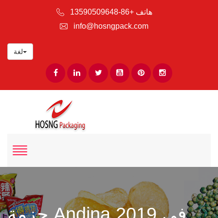
هاتف +86-13590509648
info@hosngpack.com
لغة
حزمة Andina 2019 في