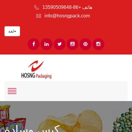
هاتف +86-13590509648
info@hosngpack.com
لغة
كيس وسادة